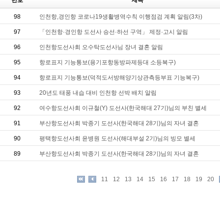
번호
제목
98
인천항,경인항 코로나19생활병역수칙 이행점검 계획 알림(3차)
97
「인천항·경인항 도선사 승선·하선 구역」 제정·고시 알림
96
인천항도선사회 오수탁도선사님 장녀 결혼 알림
95
항로표지 기능통보(용기포항동방파제등대 소등복구)
94
항로표지 기능통보(덕적도서방해양기상관측등부표 기능복구)
93
20년도 태풍 내습 대비 인천항 선박 배치 알림
92
여수항도선사회 이규철(Y) 도선사(한국해대 27기)님의 부친 별세
91
부산항도선사회 박종기 도선사(한국해대 28기)님의 자녀 결혼
90
평택항도선사회 윤병원 도선사(해대부설 2기)님의 빙모 별세
89
부산항도선사회 박종기 도선사(한국해대 28기)님의 자녀 결혼
11
12
13
14
15
16
17
18
19
20