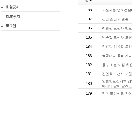
번호
188
도선사용 승하선설비
187
선원 김민국 결혼
186
이필선 도선사 빙모
185
남승일 도선사 모친
184
인천항 김윤갑 도선
183
영종대교 통과 가능
182
등부표 불 꺼짐·훼
181
강인호 도선사 모
인천항도선사회 강인
180
아래와 같이 알려드
179
전국 도선선료 인상